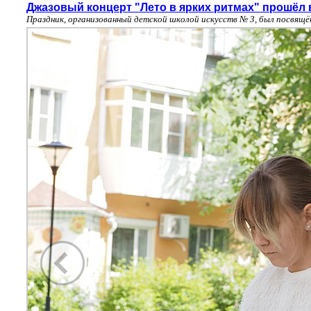
Джазовый концерт "Лето в ярких ритмах" прошёл 
Праздник, организованный детской школой искусств № 3, был посвящ