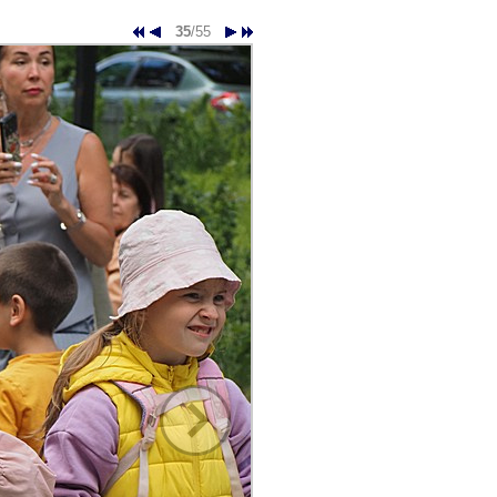
35
/55