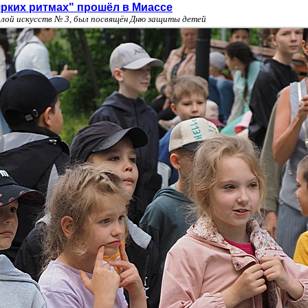
ярких ритмах" прошёл в Миассе
олой искусств № 3, был посвящён Дню защиты детей