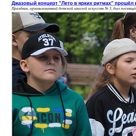
Джазовый концерт "Лето в ярких ритмах" прошёл 
Праздник, организованный детской школой искусств № 3, был посвящ