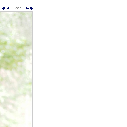
12
/55