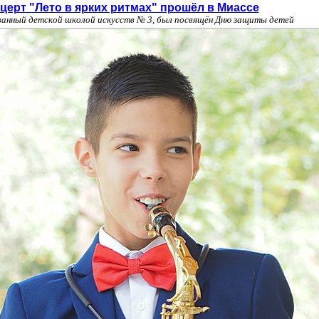
ерт "Лето в ярких ритмах" прошёл в Миассе
ванный детской школой искусств № 3, был посвящён Дню защиты детей