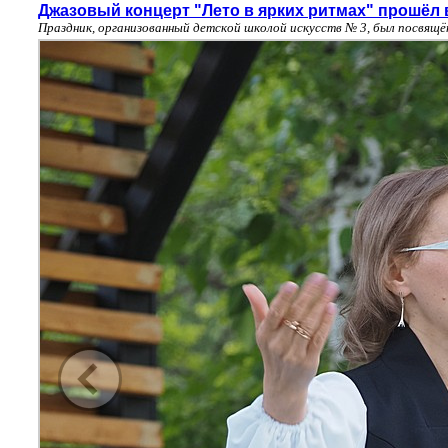
Джазовый концерт "Лето в ярких ритмах" прошёл 
Праздник, организованный детской школой искусств № 3, был посвящ