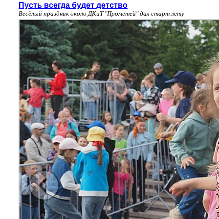
Пусть всегда будет детство
Весёлый праздник около ДКиТ "Прометей" дал старт лету