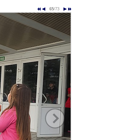
65
/73