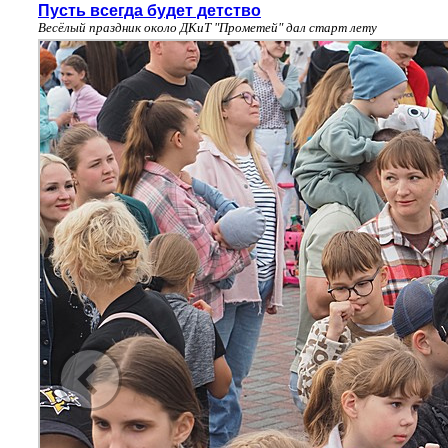
Пусть всегда будет детство
Весёлый праздник около ДКиТ "Прометей" дал старт лету