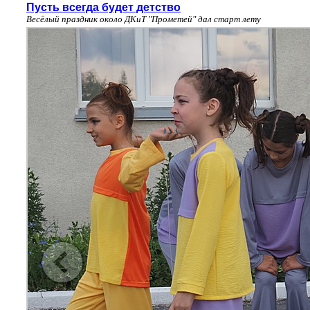
Пусть всегда будет детство
Весёлый праздник около ДКиТ "Прометей" дал старт лету