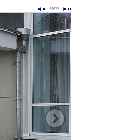
59
/73