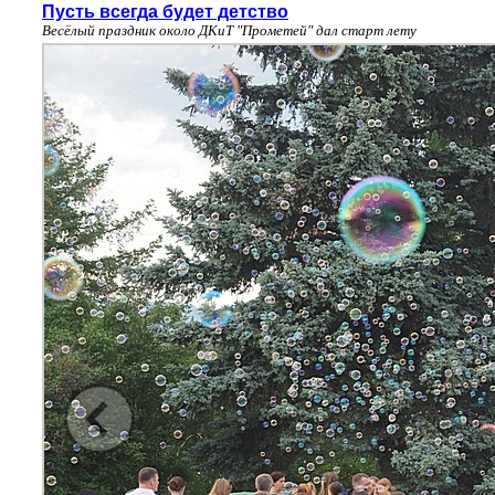
Пусть всегда будет детство
Весёлый праздник около ДКиТ "Прометей" дал старт лету