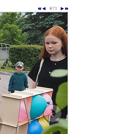
4
/73