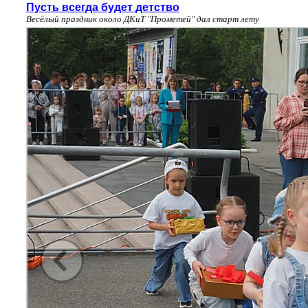
Пусть всегда будет детство
Весёлый праздник около ДКиТ "Прометей" дал старт лету