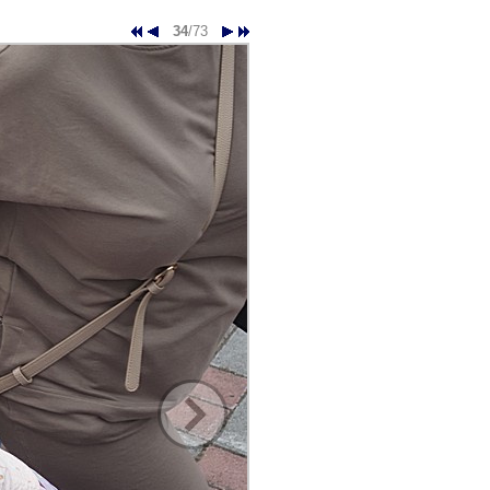
34
/73