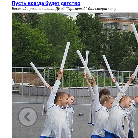
Пусть всегда будет детство
Весёлый праздник около ДКиТ "Прометей" дал старт лету