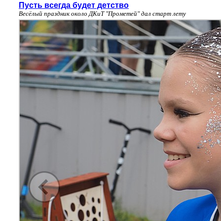
Пусть всегда будет детство
Весёлый праздник около ДКиТ "Прометей" дал старт лету