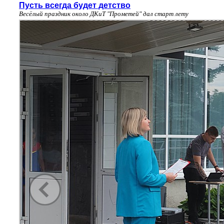
Пусть всегда будет детство
Весёлый праздник около ДКиТ "Прометей" дал старт лету