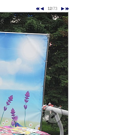
12
/73