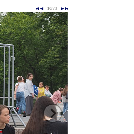
10
/73