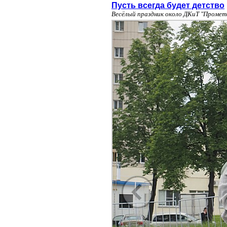
Пусть всегда будет детство
Весёлый праздник около ДКиТ "Промет