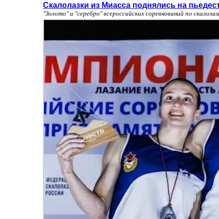
Скалолазки из Миасса поднялись на пьедес
"Золото" и "серебро" всероссийских соревнований по скалол