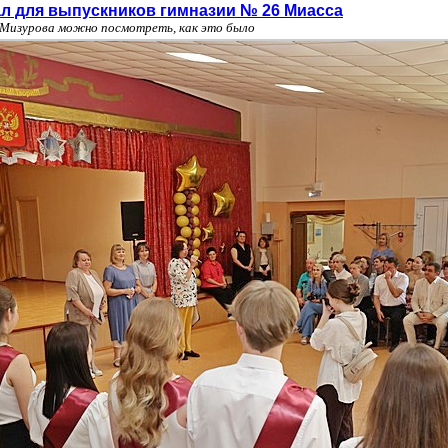
л для выпускников гимназии № 26 Миасса
а Мизурова можно посмотреть, как это было