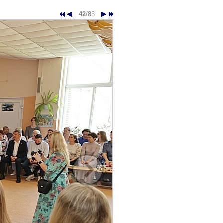
42
/83