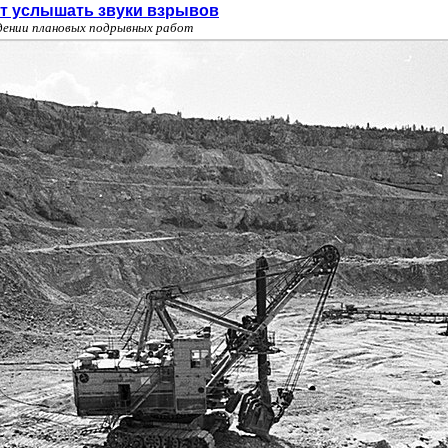
ут услышать звуки взрывов
ении плановых подрывных работ