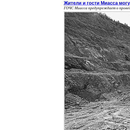
Жители и гости Миасса мог
ГОЧС Миасса предупреждает о провед