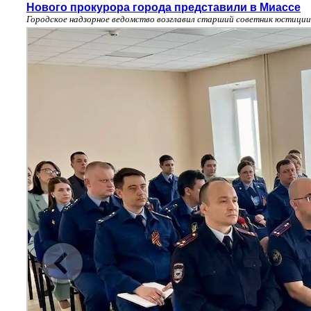
Нового прокурора города представили в Миассе
Городское надзорное ведомство возглавил старший советник юстиции