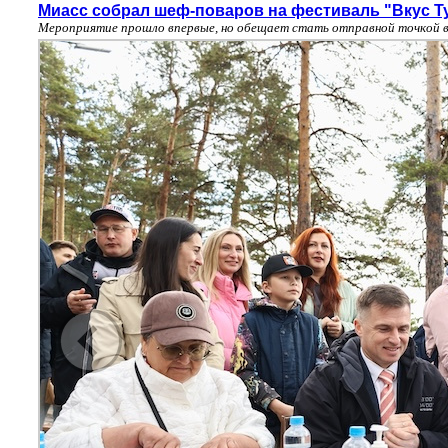
Миасс собрал шеф-поваров на фестиваль "Вкус Т
Мероприятие прошло впервые, но обещает стать отправной точкой в