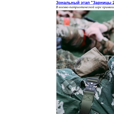
Зональный этап "Зарницы 2
В военно-патриотической игре приняли