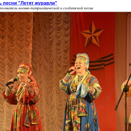
 песни "Летят журавли"
сполнители военно-патриотической и солдатской песни