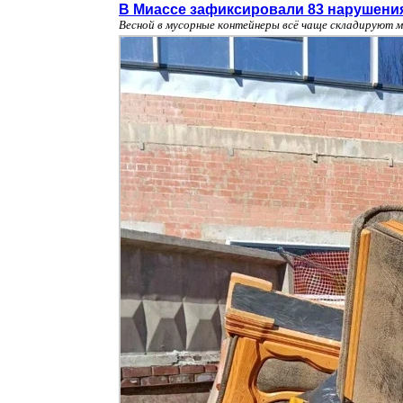
В Миассе зафиксировали 83 нарушени
Весной в мусорные контейнеры всё чаще складируют м