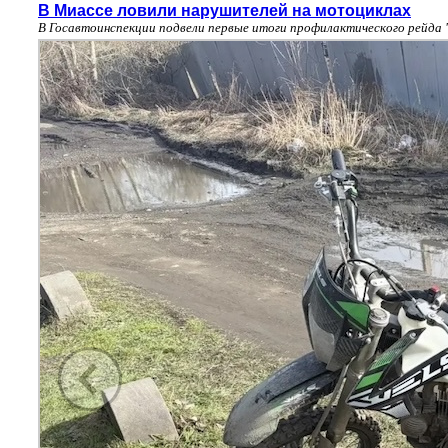
В Миассе ловили нарушителей на мотоциклах
В Госавтоинспекции подвели первые итоги профилактического рейда