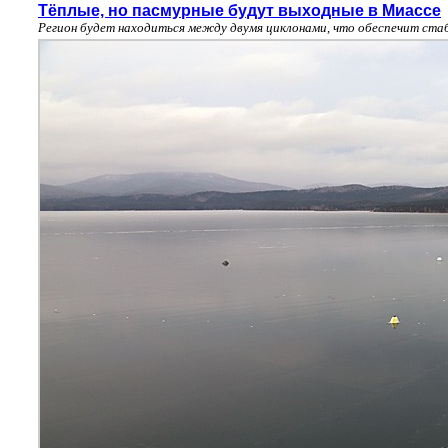
Тёплые, но пасмурные будут выходные в Миассе
Регион будет находиться между двумя циклонами, что обеспечит ста