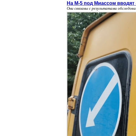
На М-5 под Миассом вводят
Они связаны с результатами обследов