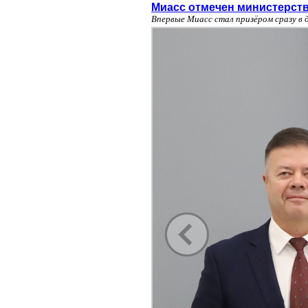
Миасс отмечен министерств
Впервые Миасс стал призёром сразу в д