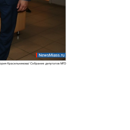
тория Красильникова/ Собрание депутатов МГО