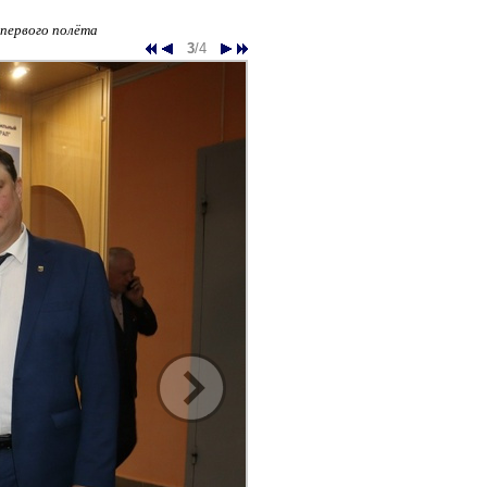
первого полёта
3
/4