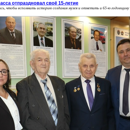
асса отпраздновал своё 15-летие
ь, чтобы вспомнить историю создания музея и отметить и 65-ю годовщину 