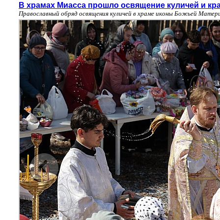
В храмах Миасса прошло освящение куличей и кр
Православный обряд освящения куличей в храме иконы Божьей Матери