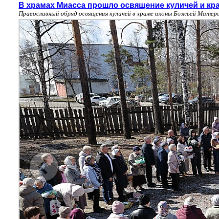
В храмах Миасса прошло освящение куличей и кр
Православный обряд освящения куличей в храме иконы Божьей Матери