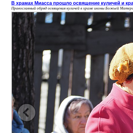
В храмах Миасса прошло освящение куличей и кр
Православный обряд освящения куличей в храме иконы Божьей Матери