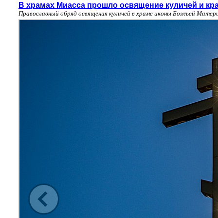
В храмах Миасса прошло освящение куличей и кр
Православный обряд освящения куличей в храме иконы Божьей Матери