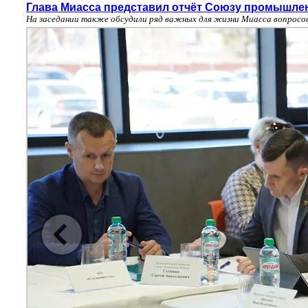
Глава Миасса представил отчёт Союзу промышле
На заседании также обсудили ряд важных для жизни Миасса вопросо