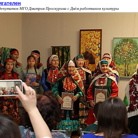
ягателен
 депутатов МГО Дмитрия Проскурина с Днём работников культуры