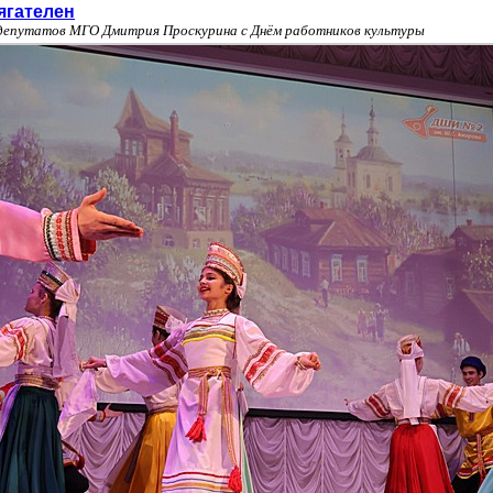
ягателен
 депутатов МГО Дмитрия Проскурина с Днём работников культуры