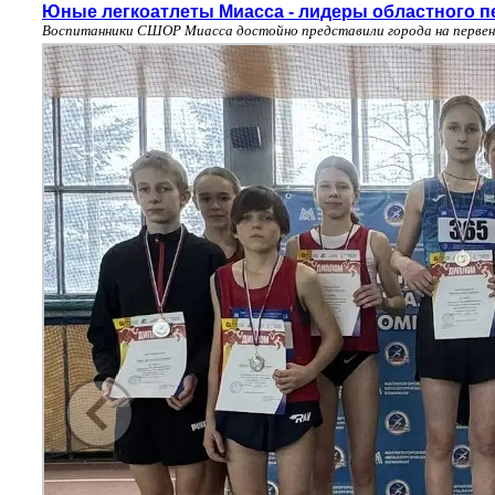
Юные легкоатлеты Миасса - лидеры областного п
Воспитанники СШОР Миасса достойно представили города на первенс