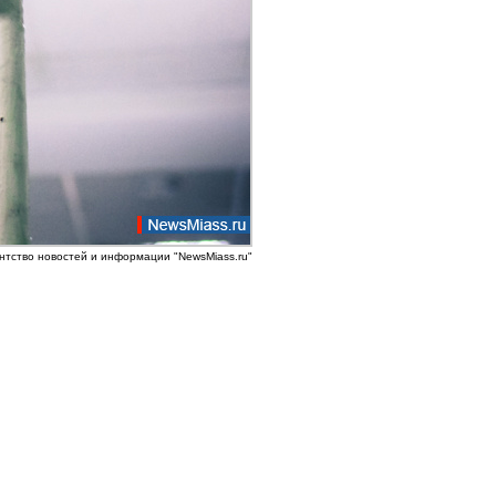
нтство новостей и информации "NewsMiass.ru"