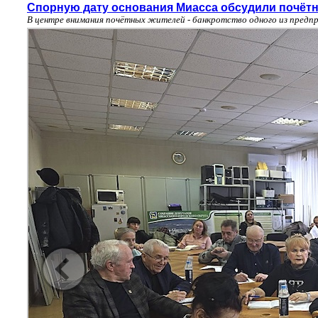
Спорную дату основания Миасса обсудили почёт
В центре внимания почётных жителей - банкротство одного из предп