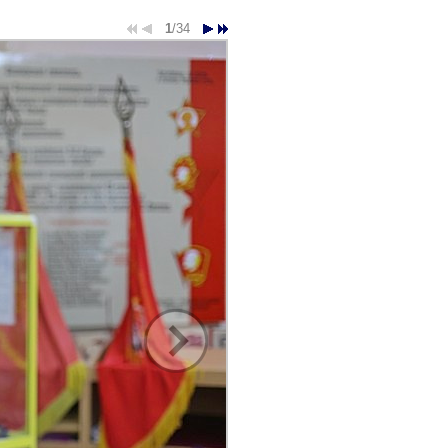
1
/34