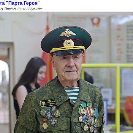
та "Парта Героя"
ру Павловичу Бадицкому