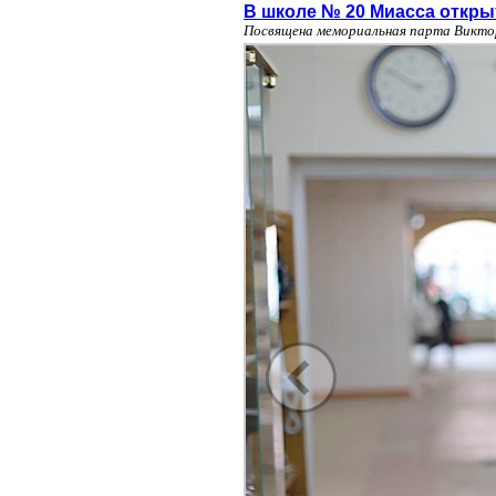
В школе № 20 Миасса откры
Посвящена мемориальная парта Викто