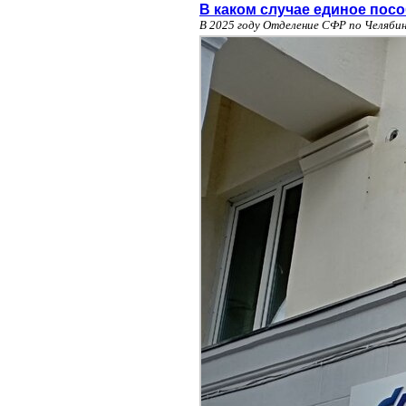
В каком случае единое пос
В 2025 году Отделение СФР по Челябин