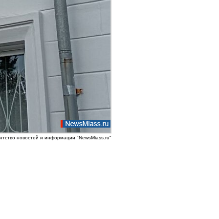
нтство новостей и информации "NewsMiass.ru"