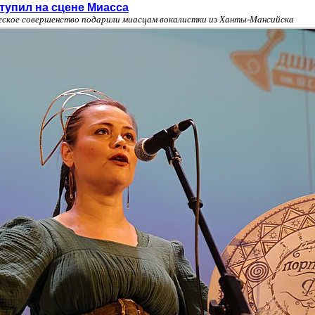
тупил на сцене Миасса
ческое совершенство подарили миасцам вокалистки из Ханты-Мансийска