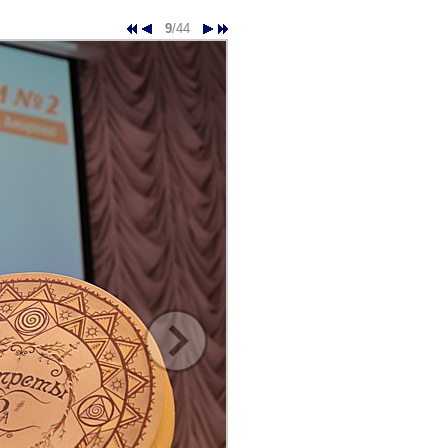
9
/44