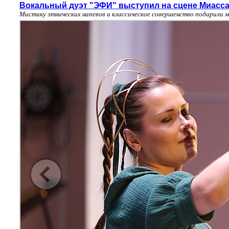
Вокальный дуэт "ЭФИ" выступил на сцене Миасс
Мистику этнических напевов и классическое совершенство подарили 