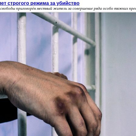
ет строгого режима за убийство
я свободы приговорён местный житель за совершение ряда особо тяжких пре