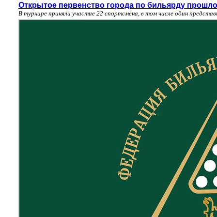
Открытое первенство города по бильярду прошло
В турнире приняли участие 22 спортсмена, в том числе один предста