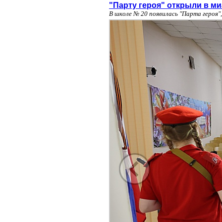
"Парту героя" открыли в м
В школе № 20 появилась "Парта героя"