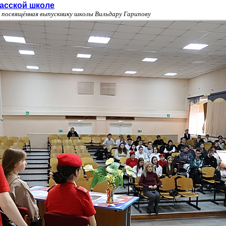
иасской школе
, посвящённая выпускнику школы Вильдару Гарипову