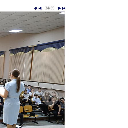
34
/35