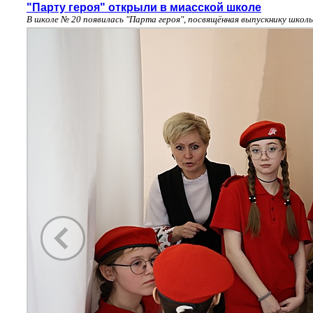
"Парту героя" открыли в миасской школе
В школе № 20 появилась "Парта героя", посвящённая выпускнику школ